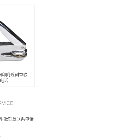
钢印附近刻章联
电话
RVICE
附近刻章联系电话