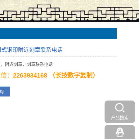
钳式钢印附近刻章联系电话
印，附近刻章，刻章联系电话
 微信：
2263934168 （长按数字复制）
购
产品搜索