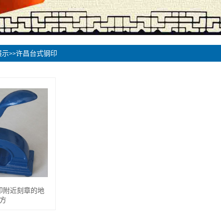
展示
许昌台式钢印
>>
印附近刻章的地
方