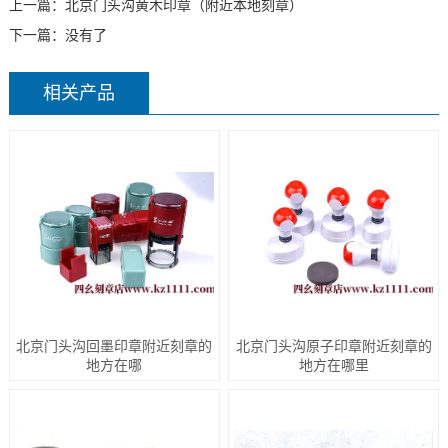
上一篇：
北京门头沟黄木印章（附近本地刻章）
下一篇：没有了
相关产品
北京门头沟回墨印章附近刻章的
北京门头沟原子印章附近刻章的
地方在哪
地方在哪里