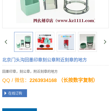
北京门头沟回墨印章刻公章附近刻章的地方
回墨印章，刻公章，附近刻章的地方
QQ / 微信：
2263934168 （长按数字复制）
在线订购