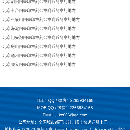
北京朝阳回墨印章刻公章附近刻章的地方
北京丰台回墨印章刻公章附近刻章的地方
北京石景山回墨印章刻公章附近刻章的地方
北京海淀回墨印章刻公章附近刻章的地方
北京门头沟回墨印章刻公章附近刻章的地方
北京房山回墨印章刻公章附近刻章的地方
北京通州回墨印章刻公章附近刻章的地方
北京顺义回墨印章刻公章附近刻章的地方
TEL：QQ / 微信：2263934168
MOB:QQ / 微信：2263934168
EMAIL：kz666@qq.com
公司地址：全国城市都可以刻，顺丰快递送货上门。
版权所有 © 2023 精刻印章（www.baijtong.com） Powered by
北京