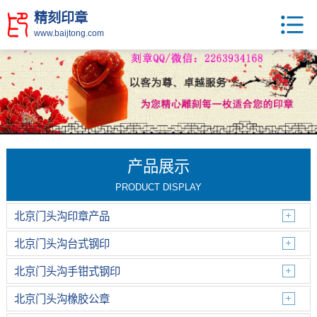
精刻印章
www.baijtong.com
产品展示
PRODUCT DISPLAY
北京门头沟印章产品
北京门头沟台式钢印
北京门头沟手钳式钢印
北京门头沟橡胶公章