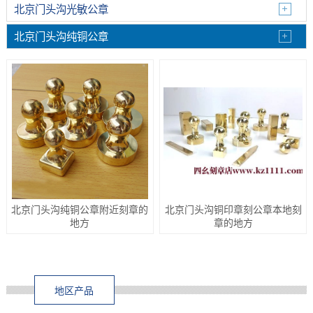
北京门头沟光敏公章
北京门头沟纯铜公章
北京门头沟纯铜公章附近刻章的
北京门头沟铜印章刻公章本地刻
地方
章的地方
地区产品