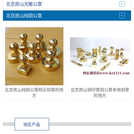
北京房山光敏公章
北京房山纯铜公章
北京房山纯铜公章附近刻章的地
北京房山铜印章刻公章本地刻章
方
的地方
地区产品