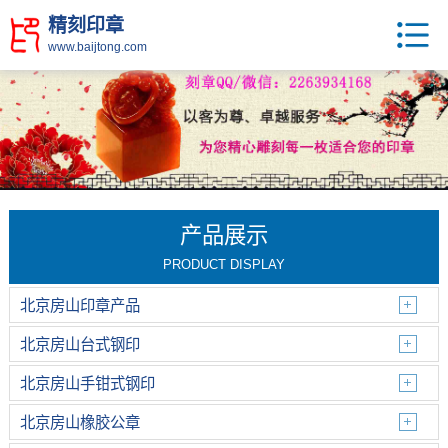
精刻印章
www.baijtong.com
产品展示
PRODUCT DISPLAY
北京房山印章产品
北京房山台式钢印
北京房山手钳式钢印
北京房山橡胶公章