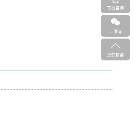
在线咨询
二维码
返回顶部