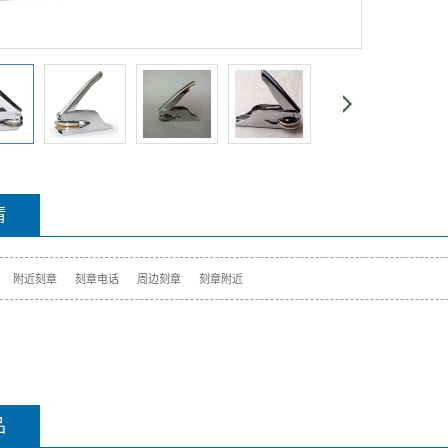
情
附近刻章
刻章电话
周边刻章
刻章附近
品