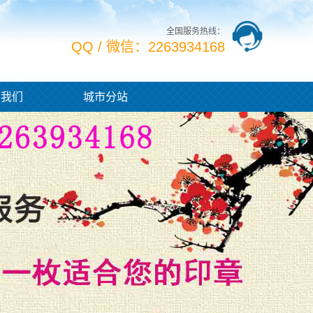
全国服务热线：
QQ / 微信：2263934168
系我们
城市分站