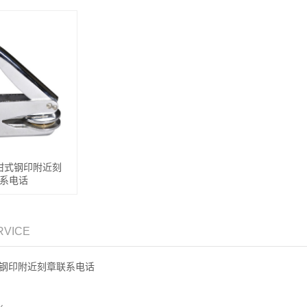
钳式钢印附近刻
系电话
RVICE
钢印附近刻章联系电话