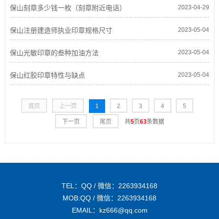
保山刻章多少钱一枚（刻章附近电话）
2023-04-29
保山注册建造师执业印章规格尺寸
2023-05-04
保山光敏印章的叁种加油方法
2023-05-04
保山红胶印章特性与缺点
2023-05-04
首页
上一页
1
2
3
4
5
下一页
尾页
共
5
页
63
条数据
TEL：QQ / 微信：2263934168
MOB:QQ / 微信：2263934168
EMAIL：kz666@qq.com