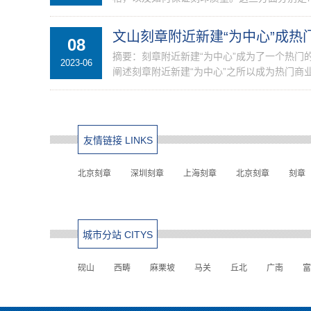
文山刻章附近新建“为中心”成
08
摘要：刻章附近新建“为中心”成为了一个热
2023-06
阐述刻章附近新建“为中心”之所以成为热门商业
友情链接 LINKS
北京刻章
深圳刻章
上海刻章
北京刻章
刻章
城市分站 CITYS
砚山
西畴
麻栗坡
马关
丘北
广南
富