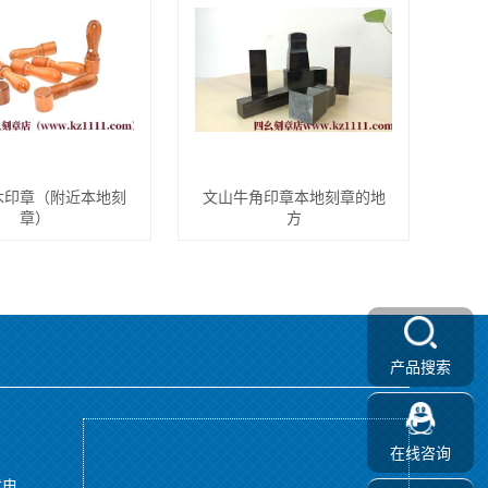
木印章（附近本地刻
文山牛角印章本地刻章的地
章）
方
产品搜索
在线咨询
章电