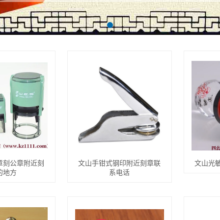
章刻公章附近刻
文山手钳式钢印附近刻章联
文山光
的地方
系电话