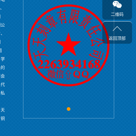
章、
二维码
图
制公
方、
返回顶部
刻
图
，学
处的
票会
人代
公私
、天
、铜