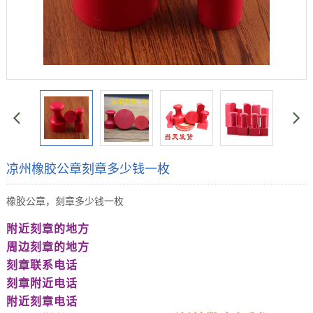
凉州橡胶公章刻章多少钱一枚
橡胶公章，刻章多少钱一枚
附近刻章的地方
周边刻章的地方
刻章联系电话
刻章附近电话
附近刻章电话