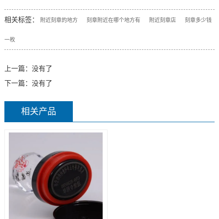
相关标签：
附近刻章的地方
刻章附近在哪个地方有
附近刻章店
刻章多少钱
一枚
上一篇：没有了
下一篇：没有了
相关产品