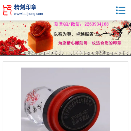
精刻印章
www.baijtong.com