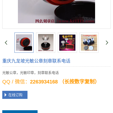
重庆九龙坡光敏公章刻章联系电话
光敏公章，光敏印章，刻章联系电话
QQ / 微信：
2263934168 （长按数字复制）
在线订购