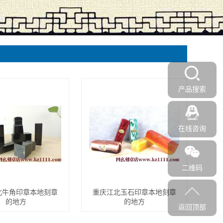
产品搜索
在线咨询
二维码
北牛角印章本地刻章
重庆江北玉石印章本地刻章
的地方
的地方
返回顶部