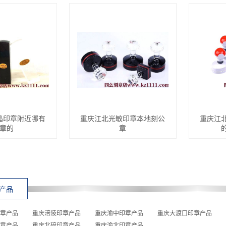
晶印章附近哪有
重庆江北光敏印章本地刻公
重庆江
章的
章
产品
章产品
重庆涪陵印章产品
重庆渝中印章产品
重庆大渡口印章产品
章产品
重庆北碚印章产品
重庆渝北印章产品