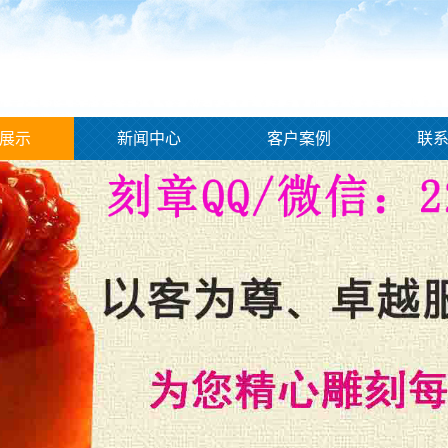
展示
新闻中心
客户案例
联