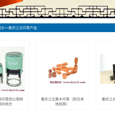
展示
重庆江北印章产品
>>
墨印章刻公章附
重庆江北黄木印章（附近本
重庆江
章的地方
地刻章）