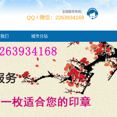
全国服务热线：
QQ / 微信：2263934168
系我们
城市分站