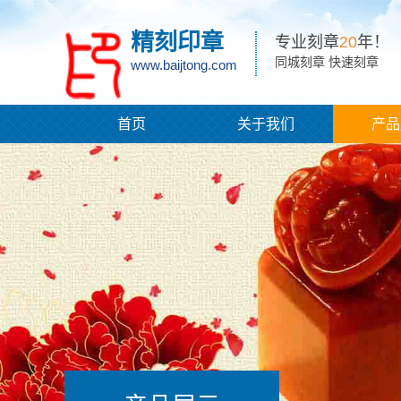
精刻印章
专业刻章
20
年！
同城刻章 快速刻章
www.baijtong.com
首页
关于我们
产品