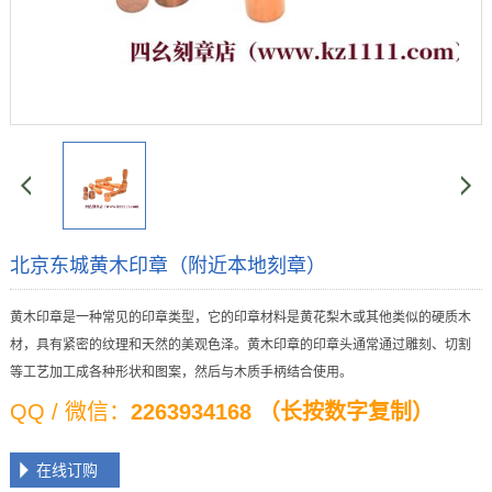
北京东城黄木印章（附近本地刻章）
黄木印章是一种常见的印章类型，它的印章材料是黄花梨木或其他类似的硬质木
材，具有紧密的纹理和天然的美观色泽。黄木印章的印章头通常通过雕刻、切割
等工艺加工成各种形状和图案，然后与木质手柄结合使用。
QQ / 微信：
2263934168 （长按数字复制）
在线订购