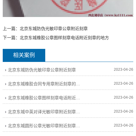
上一篇：
北京东城防伪光敏印章公章附近刻章
下一篇：
北京东城橡胶公章图样刻章电话附近刻章的地方
相关案例
北京东城防伪光敏印章公章附近刻章
2023-04-26
北京东城橡胶合同专用章附近刻章的地方
2023-04-26
北京东城橡胶公章图样刻章电话附近刻章的地方
2023-04-26
北京东城中英对译光敏印章附近刻章的地方
2023-04-26
北京东城圆形公章光敏印章附近刻章的地方
2023-04-26