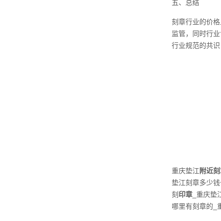
五、总结
刻章行业的价格
监管，同时行业
行业规范的共识
重庆垫江
附近刻
垫江刻章多少钱
刻
印章
_重庆垫
哪里有刻章的_