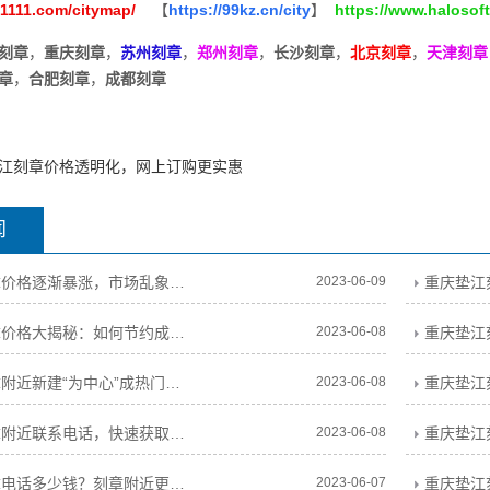
z1111.com/citymap/
【
https://99kz.cn/city
】
https://www.halosoft
刻章
，
重庆刻章
，
苏州刻章
，
郑州刻章
，
长沙刻章
，
北京刻章
，
天津刻章
章
，
合肥刻章
，
成都刻章
江刻章价格透明化，网上订购更实惠
闻
重庆垫江刻章价格逐渐暴涨，市场乱象待整治
2023-06-09
重庆垫江刻章价格大揭秘：如何节约成本又保证质量？
2023-06-08
重庆垫江刻章附近新建“为中心”成热门商业区，吸引海内外游客闻名而来
2023-06-08
重庆垫江刻章附近联系电话，快速获取刻章信息
2023-06-08
重庆垫江刻章电话多少钱？刻章附近更佳价格电话查询！
2023-06-07