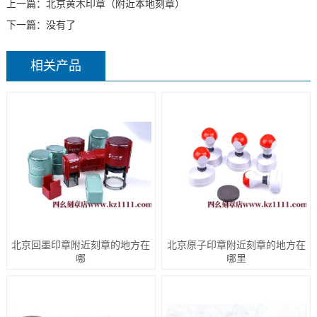
上一篇：
北京黄木印章（附近本地刻章）
下一篇：没有了
相关产品
北京回墨印章附近刻章的地方在
北京原子印章附近刻章的地方在
哪
哪里