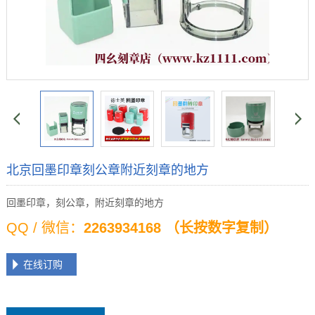
北京回墨印章刻公章附近刻章的地方
回墨印章，刻公章，附近刻章的地方
QQ / 微信：
2263934168 （长按数字复制）
在线订购