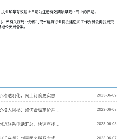
。
，执业
印章
有效截止日期为注册有效期最早截止专业的日期。
门、省有关厅局业务部门或省建筑行业协会建造师工作委员会向我局交
当地公安局备案。
价格透明化，网上订购更实惠
2023-06-09
北京刻章价格大揭秘：如何合理定价并保证刻印质量？
2023-06-08
北京刻章附近联系电话汇总，快速查找所需联系方式
2023-06-08
北京刻章电话在哪？刻章服务联系方式汇总！
2023-06-07