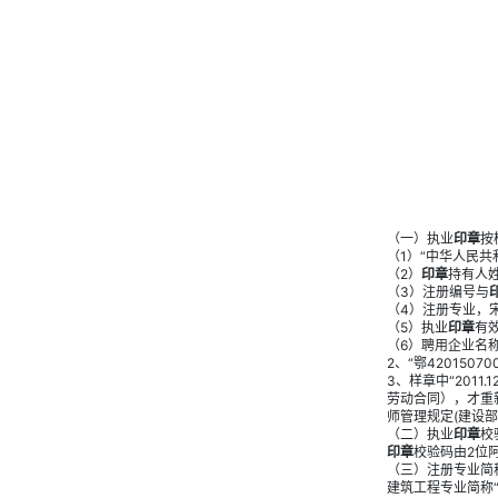
（一）执业
印章
按
（1）“中华人民
（2）
印章
持有人
（3）注册编号与
（4）注册专业，
（5）执业
印章
有
（6）聘用企业名称
2、“鄂4201507
3、样章中“201
劳动合同），才重
师管理规定(建设部
（二）执业
印章
校
印章
校验码由2位
（三）注册专业简
建筑工程专业简称“