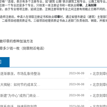
格“ ”连接，表示有多个注册专业，如“建筑 公路”表示建筑工程专业、公路工程专业
注册一个专业还是多个专业，只核发一本注册证书和一枚执业
印章
。
上海刻章
业，由于专业增项注册、延续注册、注销注册导致专业之间注册有效截止日期不同的
建造师注册后，申请人在领取注册证书和执业
印章
时，通过省辖市建设（建筑）主管部
、二级项目经理资质证书。三级项目经理资质证书由上述部门负责收回、销毁，并报
敏印章的叁种加油方法
章多少钱一枚（刻章附近电话）
闻
格逐渐暴涨，市场乱象待整治
2023-06-09
北京刻章
北京刻章价格大揭秘：如何节约成本又保证质量？
2023-06-08
北京刻章附近新建“为中心”成热门商业区，吸引海内外游客闻名而来
2023-06-08
北京刻章附近联系电话，快速获取刻章信息
2023-06-08