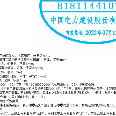
样章的规格、形式制作，并依次标示：
共和国二级注册建造师执业
印章
”，宋体、字高4mm；
姓名，中隶书、字高4mm；
印章
校验码，宋体、字高3.5mm；
宋体、字高3mm；
效期截止日期，宋体、字高2.5mm；
，宋体、字高4mm.
00001（02）”中，“鄂420150700001”为注册编号，02为
印章
校验码。
1.12.08”表示建造师执业资格起始日期是2011年12月8日，既从此日期开始具备执业资
新下发新
印章
，日期相应更新。具体有效期应以继续教育培训为准，注册证书与执业
令第153号)中第十条、第十二条。
验码
长沙刻章
阿拉伯数字组成，表示
印章
遗失作废后补办
印章
的累计次数。初始注册时校验码为00，第
称
建筑”，公路工程专业简称“公路”，水利水电工程专业简称“水利”，市政公用工程专业