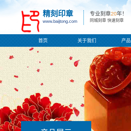
精刻印章
专业刻章
20
年！
同城刻章 快速刻章
www.baijtong.com
首页
关于我们
产品